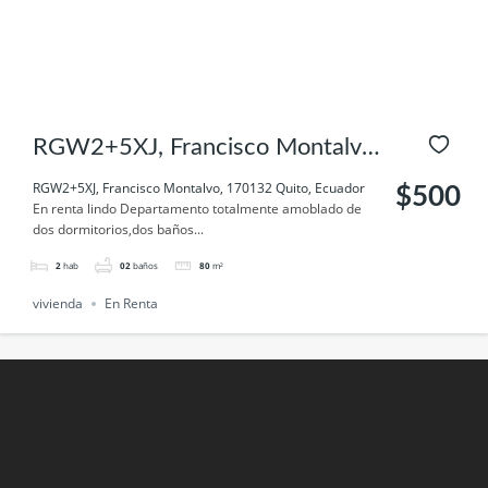
RGW2+5XJ, Francisco Montalvo,
170132 Quito, Ecuador
RGW2+5XJ, Francisco Montalvo, 170132 Quito, Ecuador
$500
En renta lindo Departamento totalmente amoblado de
dos dormitorios,dos baños...
2
hab
02
baños
80
m²
vivienda
En Renta