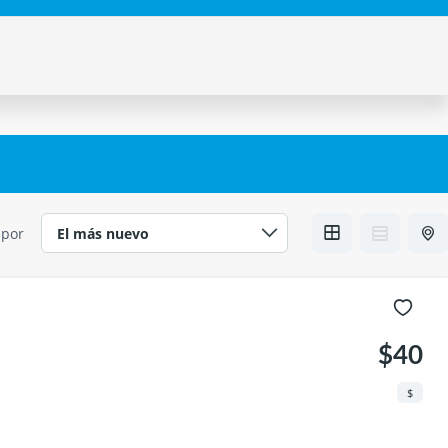
 por
$40
$