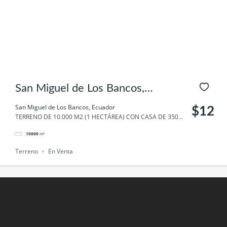
San Miguel de Los Bancos,
Ecuador
San Miguel de Los Bancos, Ecuador
$12
TERRENO DE 10.000 M2 (1 HECTÁREA) CON CASA DE 350...
10000
m²
Terreno
En Venta