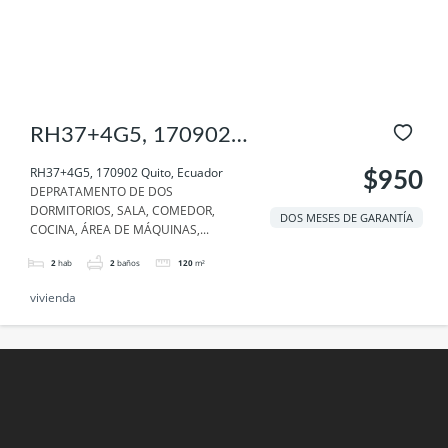
RH37+4G5, 170902
Quito, Ecuador
RH37+4G5, 170902 Quito, Ecuador
$950
DEPRATAMENTO DE DOS
DORMITORIOS, SALA, COMEDOR,
DOS MESES DE GARANTÍA
COCINA, ÁREA DE MÁQUINAS,...
2
hab
2
baños
120
m²
vivienda