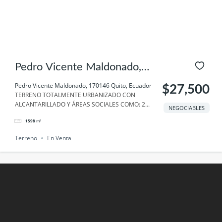
Pedro Vicente Maldonado,
170146 Quito, Ecuador
Pedro Vicente Maldonado, 170146 Quito, Ecuador
$27,500
TERRENO TOTALMENTE URBANIZADO CON
ALCANTARILLADO Y ÁREAS SOCIALES COMO: 2...
NEGOCIABLES
1598
m²
Terreno
En Venta