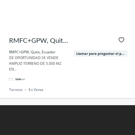
RMFC+GPW, Quito,
Ecuador
RMFC+GPW, Quito, Ecuador
Llamar para preguntar el precio
DE OPORTUNIDAD SE VENDE
AMPLIO TERRENO DE 5.000 M2
EN...
5000
m²
Terreno
En Venta