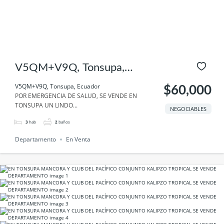
V5QM+V9Q, Tonsupa,
Ecuador
V5QM+V9Q, Tonsupa, Ecuador
$60,000
POR EMERGENCIA DE SALUD, SE VENDE EN
TONSUPA UN LINDO...
NEGOCIABLES
3
hab
2
baños
Departamento
En Venta