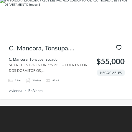
C. Mancora, Tonsupa,
Ecuador
C. Mancora, Tonsupa, Ecuador
$55,000
SE ENCUENTRA EN UN 5to.PISO – CUENTA CON
DOS DORMITORIOS,...
NEGOCIABLES
2
hab
2
baños
80
m²
vivienda
En Venta