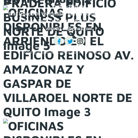
Quito – Ecuador
Gral. Ignacio De Veintimilla y Reina Victoria Edificio Grecia II
Planta Baja – contacto: 0994344101 / Correo:
vimedia.ec@gmail.com
Copyright © 2025 Clasificasa. All Rights Reserved.