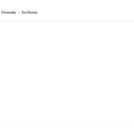
170132 Quito,
Vivienda
En Renta
Ecuador
nta Baja – contacto: 0994344101 / Correo: vimedia.ec@gmail.com