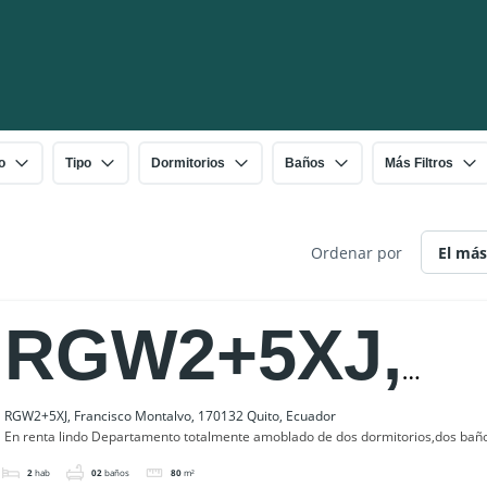
o
Tipo
Dormitorios
Baños
Más Filtros
Ordenar por
RGW2+5XJ,
Francisco Mon
RGW2+5XJ, Francisco Montalvo, 170132 Quito, Ecuador
En renta lindo Departamento totalmente amoblado de dos dormitorios,dos baño
2
hab
02
baños
80
m²