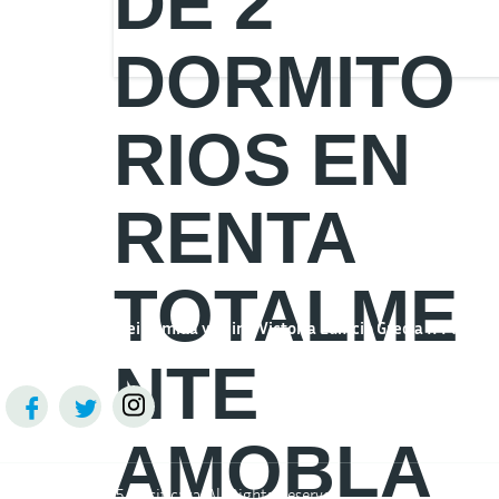
Quito – Ecuador
Gral. Ignacio De Veintimilla y Reina Victoria Edificio Grecia II Pla
Copyright © 2025 Clasificasa. All Rights Reserved.