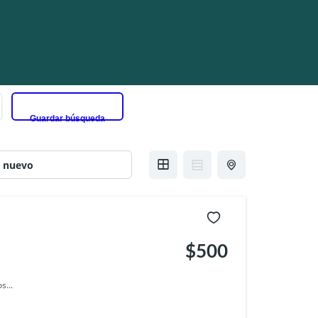
Guardar búsqueda
$500
talvo,
s...