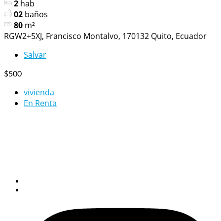
2
hab
02
baños
80
m²
RGW2+5XJ, Francisco Montalvo, 170132 Quito, Ecuador
Salvar
$500
vivienda
En Renta
Quito – Ecuador
Gral. Ignacio De Veintimilla y Reina Victoria Edificio Grecia II
Planta Baja – contacto: 0994344101 / Correo:
vimedia.ec@gmail.com