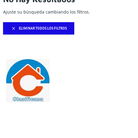
Ajuste su búsqueda cambiando los filtros.
ELIMINAR TODOS LOS FILTROS
Quito – Ecuador
Gral. Ignacio De Veintimilla y Reina Victoria Edificio Grecia II
Planta Baja – contacto: 0994344101 / Correo: