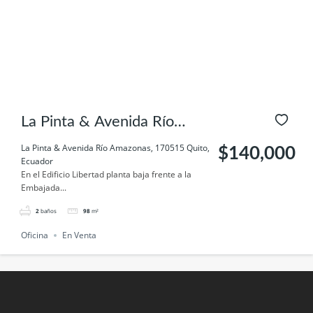
La Pinta & Avenida Río
Amazonas, 170515 Quito,
La Pinta & Avenida Río Amazonas, 170515 Quito,
$140,000
Ecuador
Ecuador
En el Edificio Libertad planta baja frente a la
Embajada...
2
baños
98
m²
Oficina
En Venta