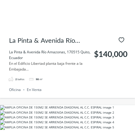
La Pinta & Avenida Río
Amazonas, 170515 Quito,
La Pinta & Avenida Río Amazonas, 170515 Quito,
$140,000
Ecuador
Ecuador
En el Edificio Libertad planta baja frente a la
Embajada...
2
baños
98
m²
Oficina
En Venta