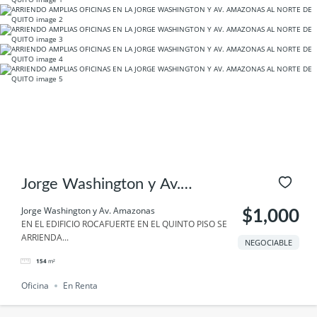
Jorge Washington y Av.
Amazonas
Jorge Washington y Av. Amazonas
$1,000
EN EL EDIFICIO ROCAFUERTE EN EL QUINTO PISO SE
ARRIENDA...
NEGOCIABLE
154
m²
Oficina
En Renta