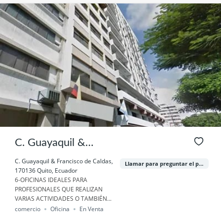
C. Guayaquil &
Francisco de Caldas,
C. Guayaquil & Francisco de Caldas,
Llamar para preguntar el precio
170136 Quito, Ecuador
170136 Quito,
6-OFICINAS IDEALES PARA
PROFESIONALES QUE REALIZAN
Ecuador
VARIAS ACTIVIDADES O TAMBIÉN...
comercio
Oficina
En Venta