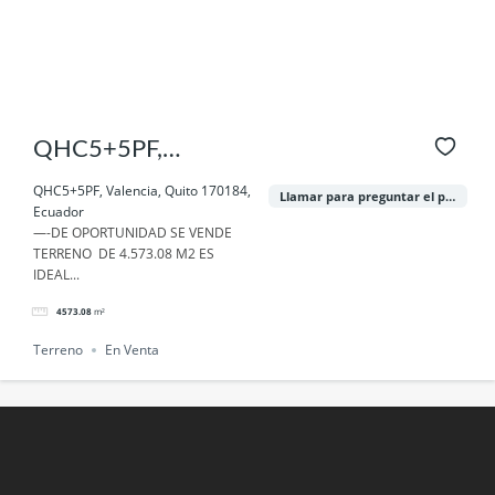
QHC5+5PF,
Valencia, Quito
QHC5+5PF, Valencia, Quito 170184,
Llamar para preguntar el precio
Ecuador
170184, Ecuador
—-DE OPORTUNIDAD SE VENDE
TERRENO DE 4.573.08 M2 ES
IDEAL...
4573.08
m²
Terreno
En Venta