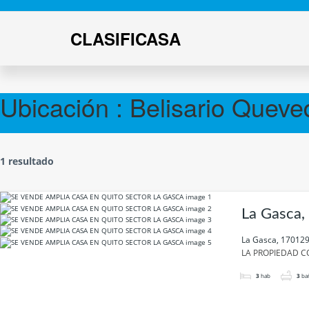
CLASIFICASA
Ubicación :
Belisario Queve
1 resultado
La Gasca,
La Gasca, 170129
LA PROPIEDAD CO
3
hab
3
ba