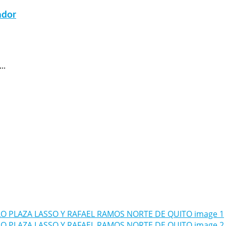
ador
..