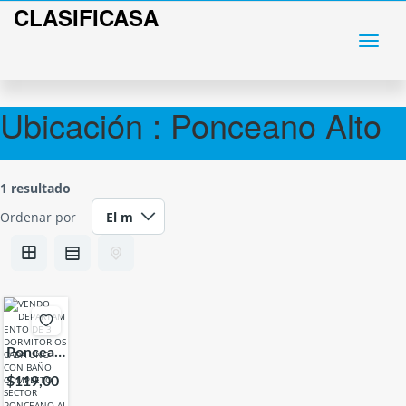
CLASIFICASA
Ubicación :
Ponceano Alto
1 resultado
Ordenar por
Poncean
o Alto,
$119,00
170184