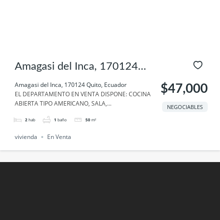
Amagasi del Inca, 170124
Quito, Ecuador
Amagasi del Inca, 170124 Quito, Ecuador
$47,000
EL DEPARTAMENTO EN VENTA DISPONE: COCINA
ABIERTA TIPO AMERICANO, SALA,...
NEGOCIABLES
2
hab
1
baño
50
m²
vivienda
En Venta