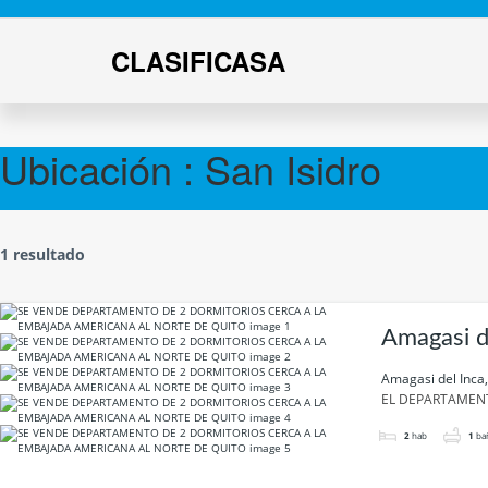
CLASIFICASA
Ubicación :
San Isidro
1 resultado
Amagasi d
Amagasi del Inca
EL DEPARTAMENT
2
hab
1
ba