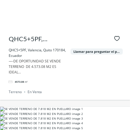
QHC5+5PF,
Valencia, Quito
QHC5+5PF, Valencia, Quito 170184,
Llamar para preguntar el precio
Ecuador
170184, Ecuador
—-DE OPORTUNIDAD SE VENDE
TERRENO DE 4.573.08 M2 ES
IDEAL...
4573.08
m²
Terreno
En Venta