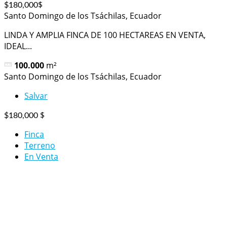
$
$180,000
Santo Domingo de los Tsáchilas, Ecuador
LINDA Y AMPLIA FINCA DE 100 HECTAREAS EN VENTA,
IDEAL...
100.000
m²
Santo Domingo de los Tsáchilas, Ecuador
Salvar
$
$180,000
Finca
Terreno
En Venta
Quito – Ecuador
Gral. Ignacio De Veintimilla y Reina Victoria Edificio Grecia II
Planta Baja – contacto: 0994344101 / Correo:
vimedia.ec@gmail.com