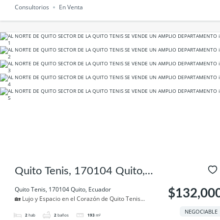
Consultorios
En Venta
Quito Tenis, 170104 Quito,
Ecuador
Quito Tenis, 170104 Quito, Ecuador
$132,00
🏡 Lujo y Espacio en el Corazón de Quito Tenis...
NEGOCIABLE
2
hab
2
baños
193
m²