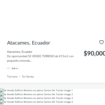
Atacames, Ecuador
Atacames, Ecuador
$90,00
De oportunidad SE VENDE TERRENO de 615m2 con
pequeña vivienda...
615
m²
Terreno
En Venta