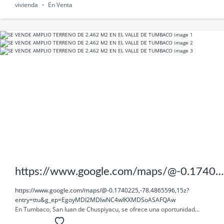
vivienda
En Venta
https://www.google.com/maps/@-0.17402
25,-78.4865596,15z?
https://www.google.com/maps/@-0.1740225,-78.4865596,15z?
entry=ttu&g_ep=EgoyMDI2MDIwNC4wIKXMDSoASAFQAw
entry=ttu&g_ep=EgoyMDI2MDIwNC4wIK
En Tumbaco, San Juan de Chuspiyacu, se ofrece una oportunidad...
XMDSoASAFQAw