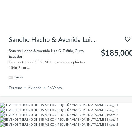
Sancho Hacho & Avenida Luis
G. Tufiño, Quito, Ecuador
Sancho Hacho & Avenida Luis G. Tufiño, Quito,
$185,00
Ecuador
De oportunidad SE VENDE casa de dos plantas
164m2 con...
164
m²
Terreno
vivienda
En Venta