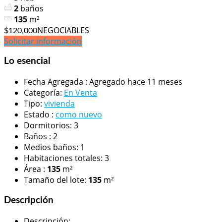
2
baños
135
m²
NEGOCIABLES
$120,000
Solicitar información
Lo esencial
Fecha Agregada
:
Agregado hace 11 meses
Categoría
:
En Venta
Tipo
:
vivienda
Estado
:
como nuevo
Dormitorios
:
3
Baños
:
2
Medios baños
:
1
Habitaciones totales
:
3
Área
:
135
m²
Tamaño del lote
:
135
m²
Descripción
Descripción
: