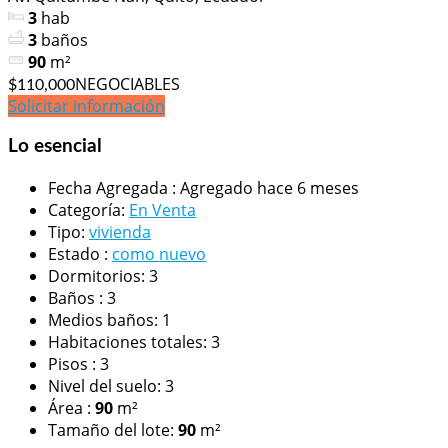
3
hab
3
baños
90
m²
NEGOCIABLES
$110,000
Solicitar información
Lo esencial
Fecha Agregada
:
Agregado hace 6 meses
Categoría
:
En Venta
Tipo
:
vivienda
Estado
:
como nuevo
Dormitorios
:
3
Baños
:
3
Medios baños
:
1
Habitaciones totales
:
3
Pisos
:
3
Nivel del suelo
:
3
Área
:
90
m²
Tamaño del lote
:
90
m²