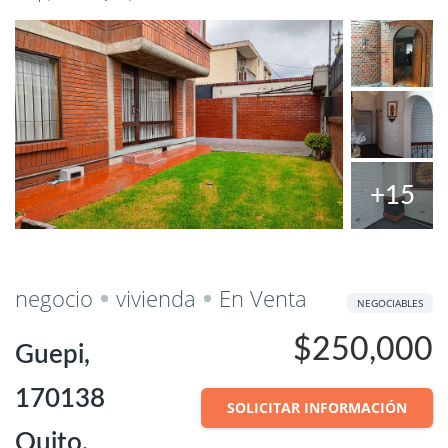
+15
Salvar
Cuota
negocio
vivienda
En Venta
NEGOCIABLES
$250,000
Guepi,
170138
SOLICITAR INFORMACIÓN
Quito,