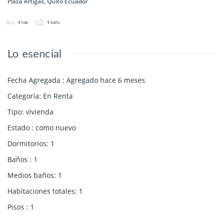
Plaza Artigas, Quito Ecuador
1
hab
1
baño
Lo esencial
Fecha Agregada
:
Agregado hace 6 meses
Categoría
:
En Renta
Tipo
:
vivienda
Estado
:
como nuevo
Dormitorios
:
1
Baños
:
1
Medios baños
:
1
Habitaciones totales
:
1
Pisos
:
1