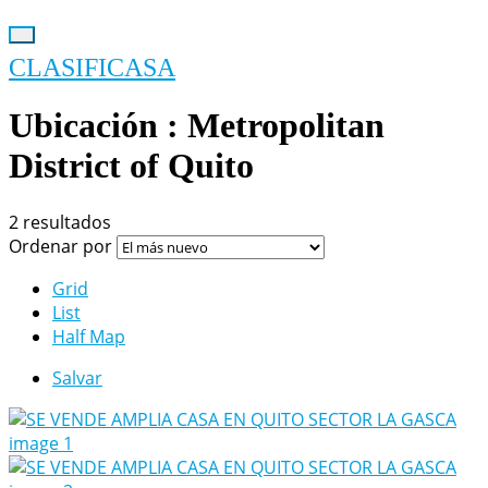
CLASIFICASA
Ubicación :
Metropolitan
District of Quito
2 resultados
Ordenar por
Grid
List
Half Map
Salvar