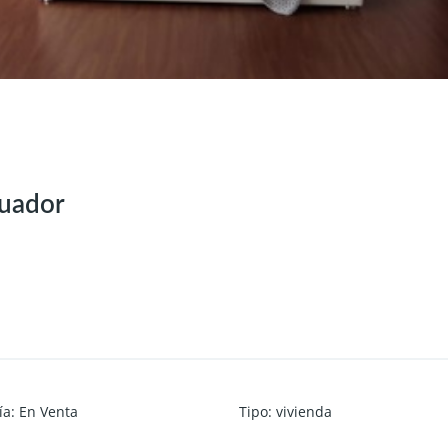
cuador
ía
:
En Venta
Tipo
:
vivienda