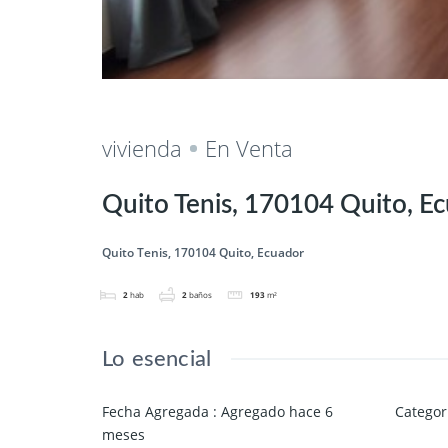
Salvar
Cuota
vivienda
En Venta
Quito Tenis, 170104 Quito, E
Quito Tenis, 170104 Quito, Ecuador
2
hab
2
baños
193
m²
Lo esencial
Fecha Agregada
:
Agregado hace 6
Categor
meses