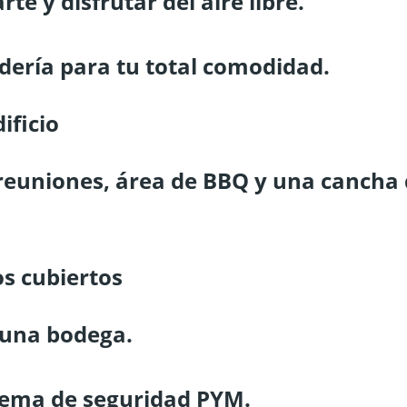
rte y disfrutar del aire libre.
dería para tu total comodidad.
ificio
 reuniones, área de BBQ y una cancha
s cubiertos
 una bodega.
istema de seguridad PYM.