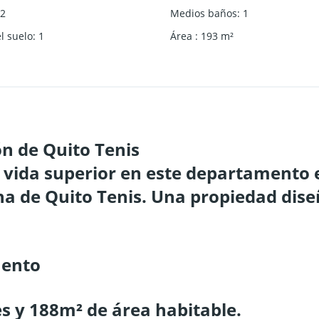
2
Medios baños
:
1
l suelo
:
1
Área
:
193
m²
ón de Quito Tenis
 vida superior en este departamento 
ona de Quito Tenis. Una propiedad dis
mento
es y 188m² de área habitable.