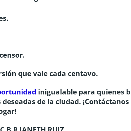
es.
scensor.
ersión que vale cada centavo.
portunidad
inigualable para quienes b
s deseadas de la ciudad. ¡Contáctanos
ogar!
C.B.R JANETH RUIZ