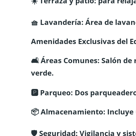
☀️ Terraza y patio: para relaja
🧺 Lavandería: Área de lavan
Amenidades Exclusivas del Ed
🛋️ Áreas Comunes: Salón de
verde.
🅿️ Parqueo: Dos parqueadero
📦 Almacenamiento: Incluye
🛡️ Seguridad: Vigilancia y s