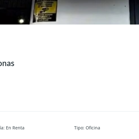
onas
ía
:
En Renta
Tipo
:
Oficina