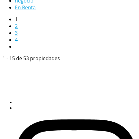
negocio
En Renta
1
2
3
4
1 - 15 de 53 propiedades
Quito – Ecuador
Gral. Ignacio De Veintimilla y Reina Victoria Edificio Grecia II
Planta Baja – contacto: 0994344101 / Correo:
vimedia.ec@gmail.com