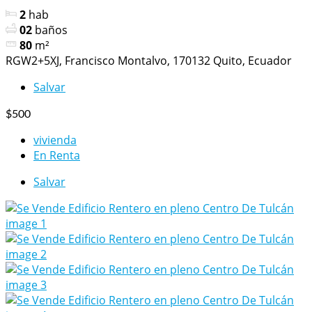
2
hab
02
baños
80
m²
RGW2+5XJ, Francisco Montalvo, 170132 Quito, Ecuador
Salvar
$500
vivienda
En Renta
Salvar