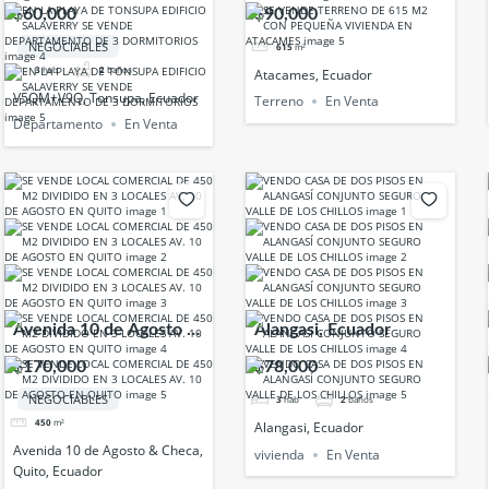
Ecuador
$60,000
$90,000
NEGOCIABLES
615
m²
3
hab
2
baños
Atacames, Ecuador
V5QM+V9Q, Tonsupa, Ecuador
Terreno
En Venta
Departamento
En Venta
Avenida 10 de Agosto &
Alangasi, Ecuador
Checa, Quito, Ecuador
$170,000
$78,000
NEGOCIABLES
3
hab
2
baños
450
m²
Alangasi, Ecuador
Avenida 10 de Agosto & Checa,
vivienda
En Venta
Quito, Ecuador