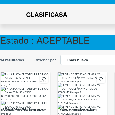
CLASIFICASA
Estado :
ACEPTABLE
14 resultados
Ordenar por
V5QM+V9Q, Tonsupa,
Atacames, Ecuador