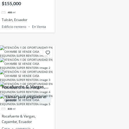
$155,000
480
m²
Tulcán, Ecuador
Edificio rentero
En Venta
Rocafuerte & Vargas,
Cayambe, Ecuador
Llamar para preguntar el
precio
830
m²
Rocafuerte & Vargas,
Cayambe, Ecuador
Casa
comercio