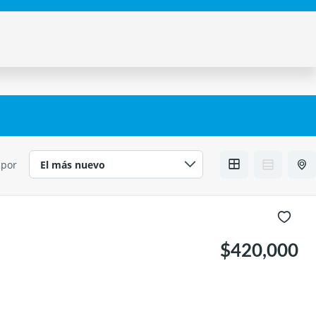
 por
$420,000