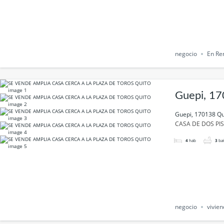
negocio
En Re
Guepi, 17
Guepi, 170138 Qu
CASA DE DOS PI
4
hab
3
ba
negocio
vivie