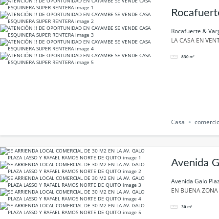
Rocafuert
Rocafuerte & Var
LA CASA EN VEN
830
m²
Casa
comerci
Avenida G
Avenida Galo Pla
EN BUENA ZONA 
30
m²