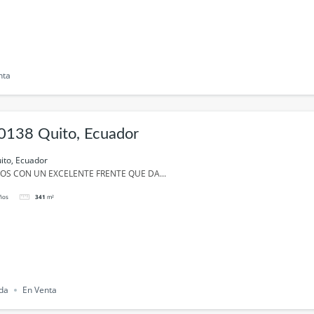
nta
0138 Quito, Ecuador
ito, Ecuador
SOS CON UN EXCELENTE FRENTE QUE DA...
ños
341
m²
nda
En Venta